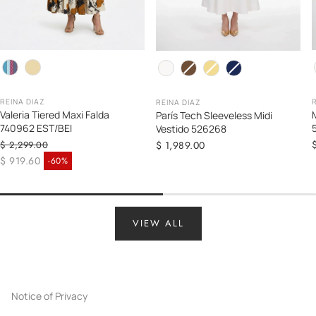
Color
C
Color
REINA DIAZ
REINA DIAZ
Valeria Tiered Maxi Falda
París Tech Sleeveless Midi
740962 EST/BEI
Vestido 526268
Regular
$ 1,989.00
$ 2,299.00
Regular price
price
$ 919.60
-60%
Sale price
VIEW ALL
Notice of Privacy