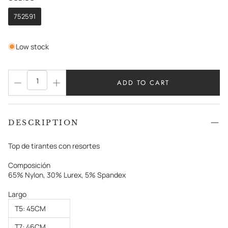
752591
Low stock
ADD TO CART
DESCRIPTION
Top de tirantes con resortes
Composición
65% Nylon, 30% Lurex, 5% Spandex
Largo
T5: 45CM
T7: 46CM