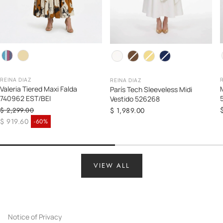
Color
C
Color
REINA DIAZ
REINA DIAZ
Valeria Tiered Maxi Falda
París Tech Sleeveless Midi
740962 EST/BEI
Vestido 526268
Regular
$ 1,989.00
$ 2,299.00
Regular price
price
$ 919.60
-60%
Sale price
VIEW ALL
Notice of Privacy