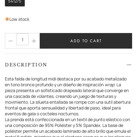
541275
Low stock
ADD TO CART
DESCRIPTION
Esta falda de longitud midi destaca por su acabado metalizado
en tono bronce profundo y un diseño de inspiración
wrap
. La
pieza presenta un sofisticado drapeado lateral que converge en
una cascada de volantes, creando un juego de texturas y
movimiento. La silueta entallada se rompe con una sutil abertura
frontal que aporta sensualidad y libertad de paso, ideal para
eventos de gala o cocteles nocturnos.
La prenda está confeccionada en un textil de punto elástico con
una composición de 95% Poliéster y 5% Spandex. La base de
poliéster permite un acabado laminado de alto brillo que emula el
metal fundido, mientras que el elastano asegura que los pliegues