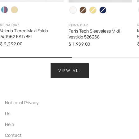
Color
C
Color
REINA DIAZ
REINA DIAZ
Valeria Tiered Maxi Falda
París Tech Sleeveless Midi
740962 EST/BEI
Vestido 526268
Regular
$ 2,299.00
Regular
$ 1,989.00
price
price
VIEW ALL
Notice of Privacy
Us
Help
Contact