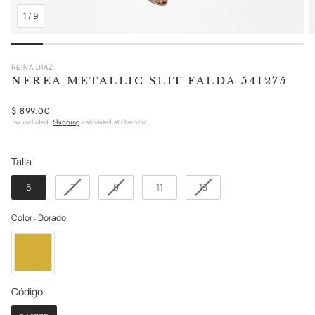
1
/
9
REINA DIAZ
NEREA METALLIC SLIT FALDA 541275
Regular
$ 899.00
Tax included.
Shipping
calculated at checkout.
price
Talla
Talla
5
7
9
11
13
Color
Color
:
Dorado
Código
Código